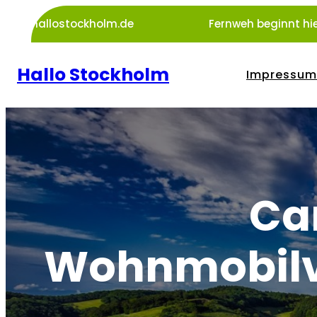
Zum
hallostockholm.de
Fernweh beginnt hie
Inhalt
springen
Hallo Stockholm
Impressum
Ca
Wohnmobilv