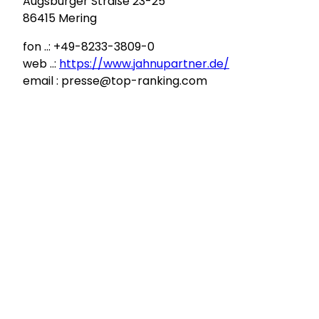
Augsburger Straße 23-25
86415 Mering
fon ..: +49-8233-3809-0
web ..:
https://www.jahnupartner.de/
email : presse@top-ranking.com