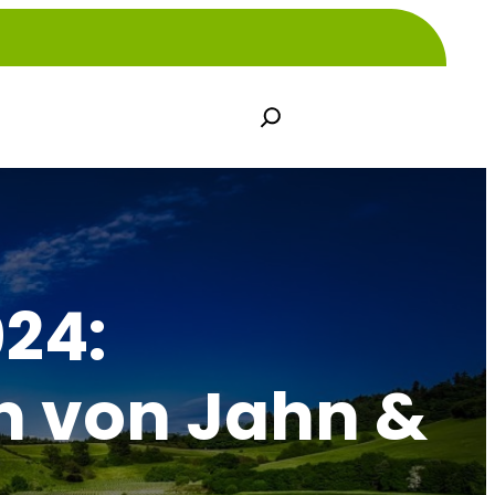
S
e
a
r
c
h
24:
 von Jahn &