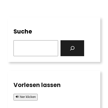
Suche
S
e
a
r
c
h
Vorlesen lassen
🔊 hier klicken