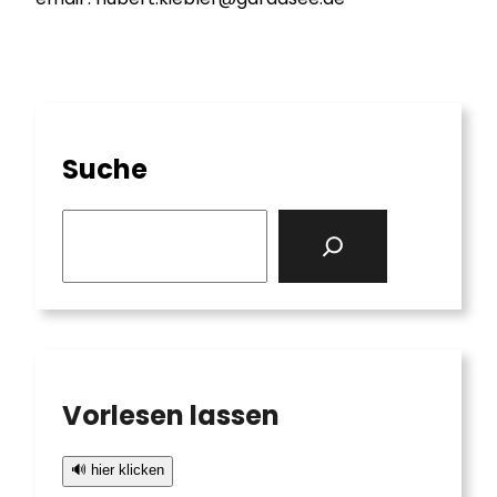
Suche
S
e
a
r
c
h
Vorlesen lassen
🔊 hier klicken