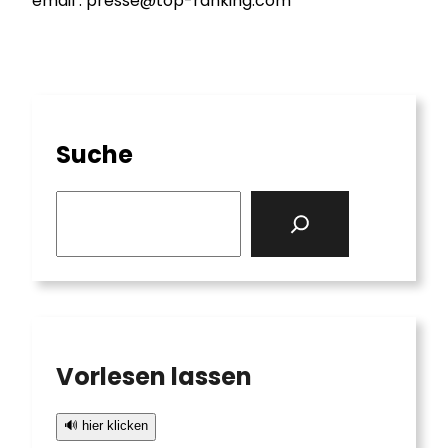
email : presse@top-ranking.com
Suche
S
e
a
r
c
h
Vorlesen lassen
🔊 hier klicken