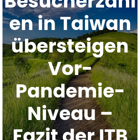
Besucherzahl
en in Taiwan
übersteigen
Vor-
Pandemie-
Niveau –
Fazit der ITB