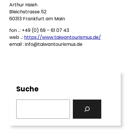
Arthur Hsieh
Bleichstrasse 52
60313 Frankfurt am Main
fon ..: +49 (0) 69 – 61 07 43
web ..:
https://www.taiwantourismus.de/
email : info@taiwantourismus.de
Suche
S
e
a
r