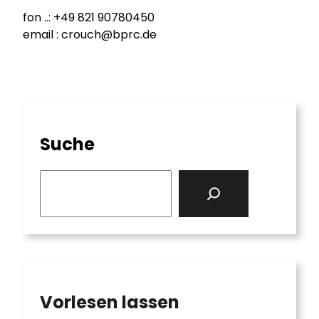
fon ..: +49 821 90780450
email : crouch@bprc.de
Suche
S
e
a
r
c
h
Vorlesen lassen