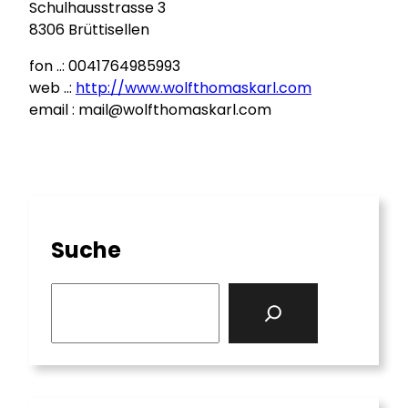
Schulhausstrasse 3
8306 Brüttisellen
fon ..: 0041764985993
web ..:
http://www.wolfthomaskarl.com
email : mail@wolfthomaskarl.com
Suche
S
e
a
r
c
h