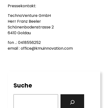
Pressekontakt:
TechnoVenture GmbH
Herr Franz Beeler
Schönenbodenstrasse 2
6410 Goldau
fon ..: 0418556252
email : office@kmuinnovation.com
Suche
S
e