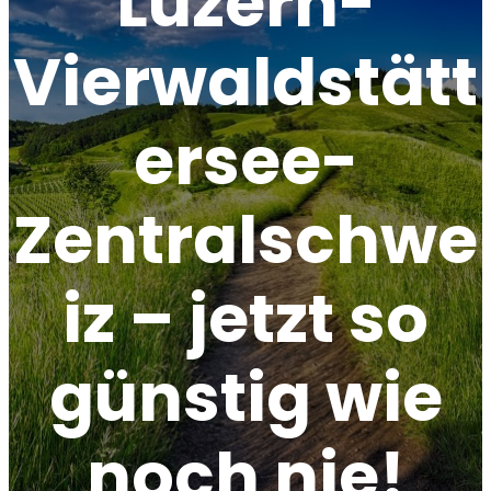
Luzern-
Vierwaldstätt
ersee-
Zentralschwe
iz – jetzt so
günstig wie
noch nie!