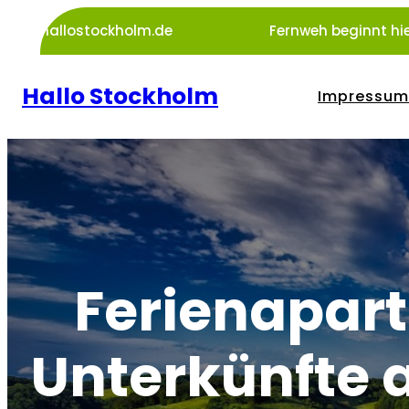
Zum
hallostockholm.de
Fernweh beginnt hie
Inhalt
springen
Hallo Stockholm
Impressum
Ferienapart
Unterkünfte 