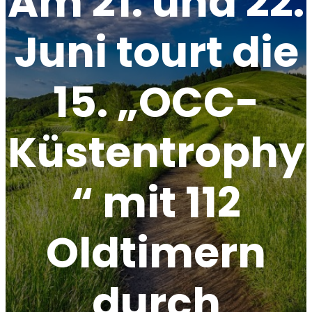
Am 21. und 22.
Juni tourt die
15. „OCC-
Küstentrophy
“ mit 112
Oldtimern
durch