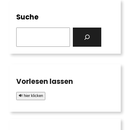
Suche
S
e
a
r
c
h
Vorlesen lassen
🔊 hier klicken