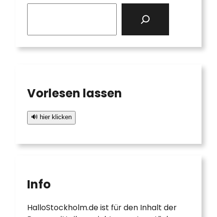
S
e
a
r
c
h
Vorlesen lassen
🔊 hier klicken
Info
HalloStockholm.de ist für den Inhalt der