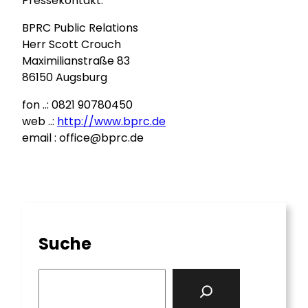
Pressekontakt:
BPRC Public Relations
Herr Scott Crouch
Maximilianstraße 83
86150 Augsburg
fon ..: 0821 90780450
web ..:
http://www.bprc.de
email : office@bprc.de
Suche
S
e