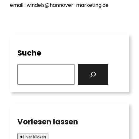
email : windels@hannover-marketing.de
Suche
S
e
a
r
c
h
Vorlesen lassen
🔊 hier klicken