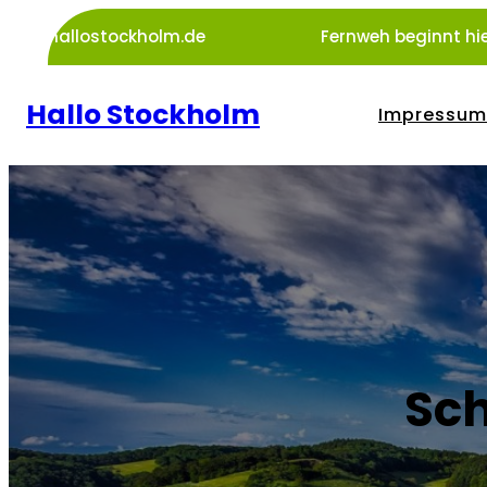
Zum
hallostockholm.de
Fernweh beginnt hie
Inhalt
springen
Hallo Stockholm
Impressum
Sch