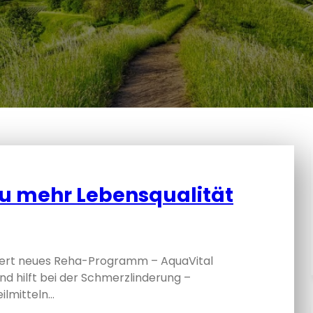
u mehr Lebensqualität
ert neues Reha-Programm – AquaVital
 hilft bei der Schmerzlinderung –
ilmitteln…