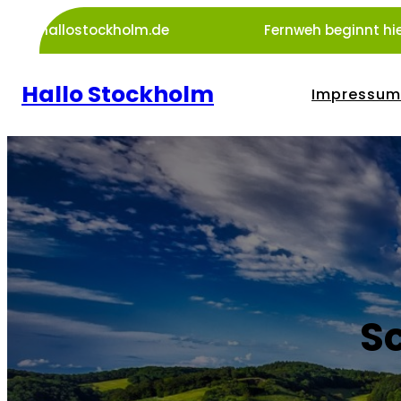
Zum
hallostockholm.de
Fernweh beginnt hie
Inhalt
springen
Hallo Stockholm
Impressum
S