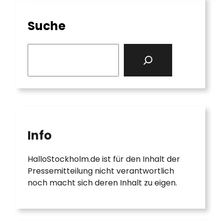
Suche
S
e
a
r
c
h
Info
HalloStockholm.de ist für den Inhalt der
Pressemitteilung nicht verantwortlich
noch macht sich deren Inhalt zu eigen.