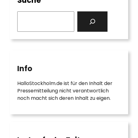
Suche
S
e
a
r
c
h
Info
HalloStockholm.de ist für den Inhalt der
Pressemitteilung nicht verantwortlich
noch macht sich deren Inhalt zu eigen.