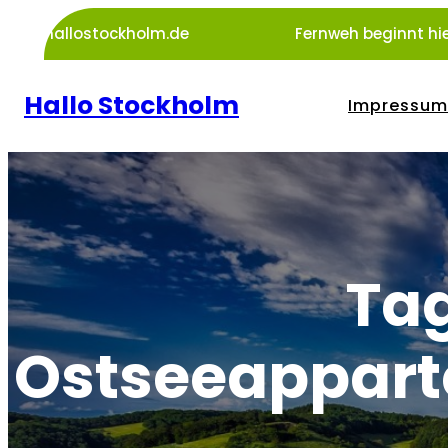
Zum
hallostockholm.de
Fernweh beginnt hie
Inhalt
springen
Hallo Stockholm
Impressum
Tag
Ostseeappart