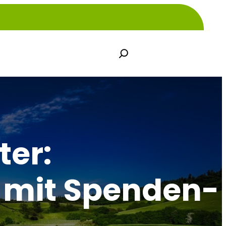
S
e
a
r
c
h
ter:
 mit Spenden-