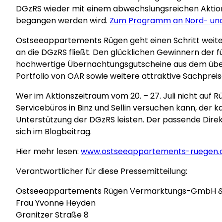
DGzRS wieder mit einem abwechslungsreichen Aktions
begangen werden wird.
Zum Programm an Nord- und
Ostseeappartements Rügen geht einen Schritt weiter
an die DGzRS fließt. Den glücklichen Gewinnern der f
hochwertige Übernachtungsgutscheine aus dem über 
Portfolio von OAR sowie weitere attraktive Sachpreis
Wer im Aktionszeitraum vom 20. – 27. Juli nicht auf R
Servicebüros in Binz und Sellin versuchen kann, der k
Unterstützung der DGzRS leisten. Der passende Dire
sich im Blogbeitrag.
Hier mehr lesen:
www.ostseeappartements-ruegen.de
Verantwortlicher für diese Pressemitteilung:
Ostseeappartements Rügen Vermarktungs-GmbH &
Frau Yvonne Heyden
Granitzer Straße 8