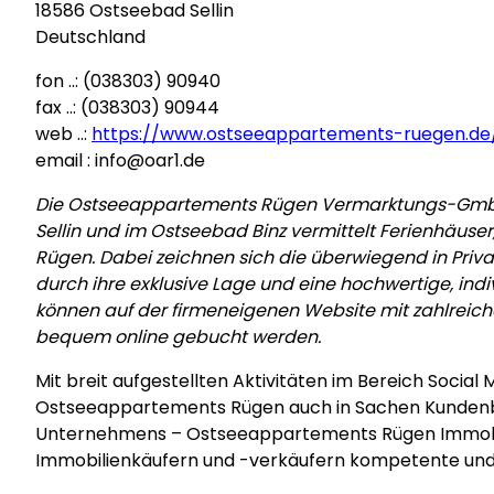
18586 Ostseebad Sellin
Deutschland
fon ..: (038303) 90940
fax ..: (038303) 90944
web ..:
https://www.ostseeappartements-ruegen.de
email : info@oar1.de
Die Ostseeappartements Rügen Vermarktungs-GmbH
Sellin und im Ostseebad Binz vermittelt Ferienhäus
Rügen. Dabei zeichnen sich die überwiegend in Privat
durch ihre exklusive Lage und eine hochwertige, ind
können auf der firmeneigenen Website mit zahlreiche
bequem online gebucht werden.
Mit breit aufgestellten Aktivitäten im Bereich Social
Ostseeappartements Rügen auch in Sachen Kundenbin
Unternehmens – Ostseeappartements Rügen Immobili
Immobilienkäufern und -verkäufern kompetente und 