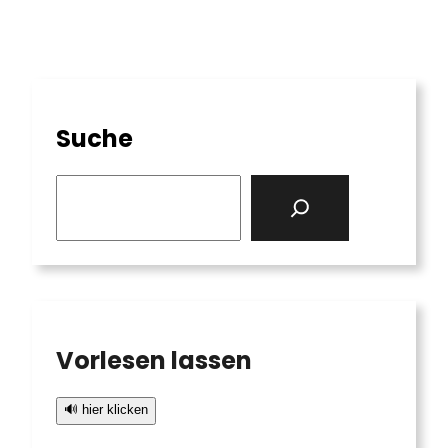
Suche
S
e
a
r
c
h
Vorlesen lassen
🔊 hier klicken